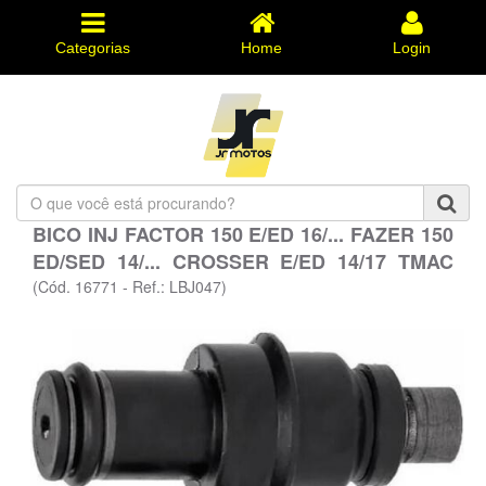
Categorias
Home
Login
O
que
BICO INJ FACTOR 150 E/ED 16/... FAZER 150
você
ED/SED 14/... CROSSER E/ED 14/17 TMAC
está
procurando?
(Cód. 16771 - Ref.: LBJ047)