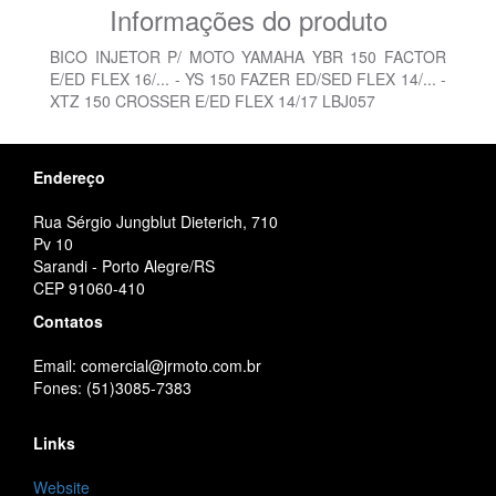
Informações do produto
BICO INJETOR P/ MOTO YAMAHA YBR 150 FACTOR
E/ED FLEX 16/... - YS 150 FAZER ED/SED FLEX 14/... -
XTZ 150 CROSSER E/ED FLEX 14/17 LBJ057
Endereço
Rua Sérgio Jungblut Dieterich, 710
Pv 10
Sarandi - Porto Alegre/RS
CEP 91060-410
Contatos
Email: comercial@jrmoto.com.br
Fones: (51)3085-7383
Links
Website