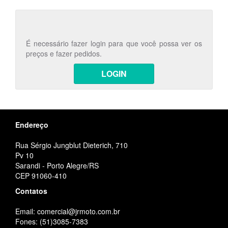
É necessário fazer login para que você possa ver os
preços e fazer pedidos.
LOGIN
Endereço
Rua Sérgio Jungblut Dieterich, 710
Pv 10
Sarandi - Porto Alegre/RS
CEP 91060-410
Contatos
Email: comercial@jrmoto.com.br
Fones: (51)3085-7383