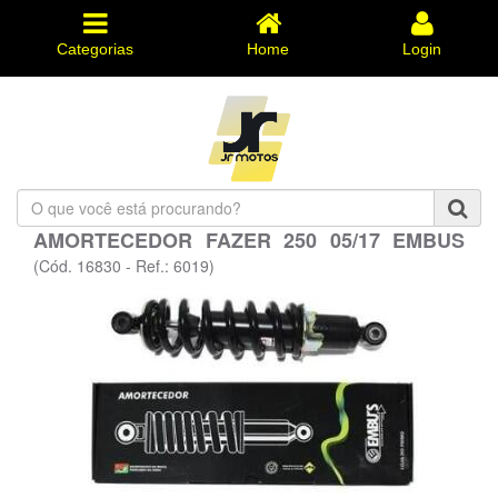
Categorias
Home
Login
O
que
AMORTECEDOR FAZER 250 05/17 EMBUS
você
está
(Cód. 16830 - Ref.: 6019)
procurando?