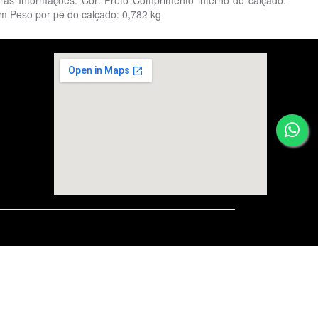
ras Informações: Cor: Preto Comprimento interno do calçado:
 Peso por pé do calçado: 0,782 kg
embedgooglemap.net