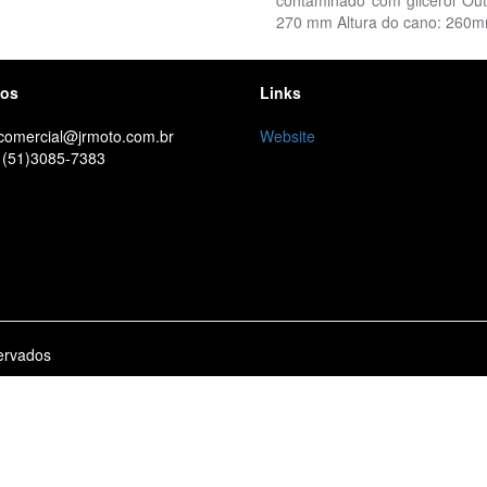
contaminado com glicerol Out
270 mm Altura do cano: 260mm
tos
Links
 comercial@jrmoto.com.br
Website
 (51)3085-7383
ervados