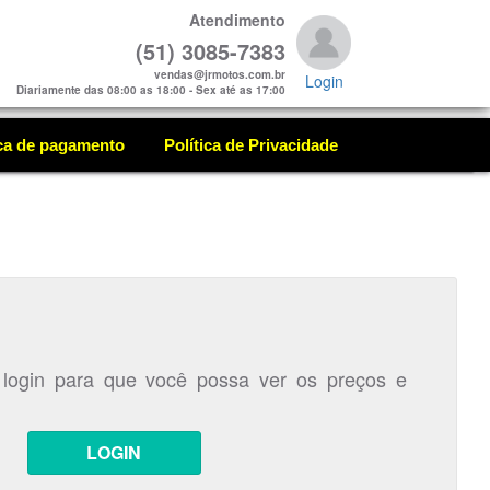
Atendimento
(51) 3085-7383
vendas@jrmotos.com.br
Login
Diariamente das 08:00 as 18:00 - Sex até as 17:00
ica de pagamento
Política de Privacidade
 login para que você possa ver os preços e
LOGIN