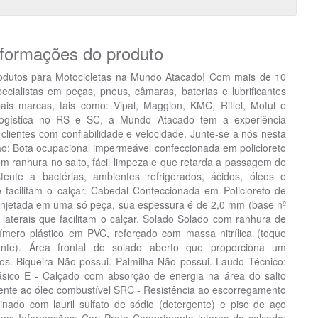
nformações do produto
odutos para Motocicletas na Mundo Atacado! Com mais de 10
ialistas em peças, pneus, câmaras, baterias e lubrificantes
pais marcas, tais como: Vipal, Maggion, KMC, Riffel, Motul e
ogística no RS e SC, a Mundo Atacado tem a experiência
clientes com confiabilidade e velocidade. Junte-se a nós nesta
ção: Bota ocupacional impermeável confeccionada em policloreto
om ranhura no salto, fácil limpeza e que retarda a passagem de
stente a bactérias, ambientes refrigerados, ácidos, óleos e
ue facilitam o calçar. Cabedal Confeccionada em Policloreto de
a. Injetada em uma só peça, sua espessura é de 2,0 mm (base nº
laterais que facilitam o calçar. Solado Solado com ranhura de
ímero plástico em PVC, reforçado com massa nitrílica (toque
ante). Área frontal do solado aberto que proporciona um
dos. Biqueira Não possui. Palmilha Não possui. Laudo Técnico:
sico E - Calçado com absorção de energia na área do salto
tente ao óleo combustível SRC - Resistência ao escorregamento
nado com lauril sulfato de sódio (detergente) e piso de aço