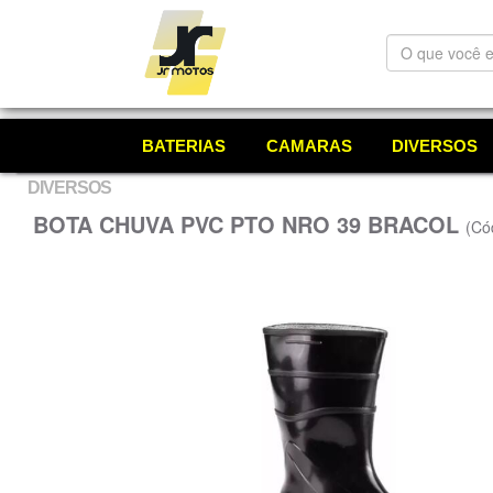
O
que
você
está
procurando?
BATERIAS
CAMARAS
DIVERSOS
DIVERSOS
BOTA CHUVA PVC PTO NRO 39 BRACOL
(Có