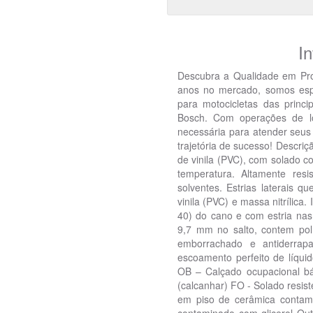
I
Descubra a Qualidade em Pr
anos no mercado, somos espec
para motocicletas das princi
Bosch. Com operações de l
necessária para atender seus 
trajetória de sucesso! Descri
de vinila (PVC), com solado c
temperatura. Altamente resi
solventes. Estrias laterais q
vinila (PVC) e massa nitrílic
40) do cano e com estria nas 
9,7 mm no salto, contem pol
emborrachado e antiderrap
escoamento perfeito de líqui
OB – Calçado ocupacional bá
(calcanhar) FO - Solado resis
em piso de cerâmica contami