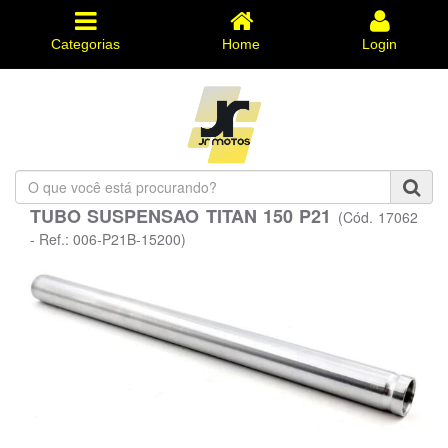
Categorias
Home
Login
O
que
TUBO SUSPENSAO TITAN 150 P21
(Cód. 17062
você
está
- Ref.: 006-P21B-15200)
procurando?