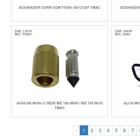
ACIONADOR CORR COM TITAN 150 C/CAT TMAC
ACIONADOR
Cód: 17670
Cód: 16645
Ref.: TC801
Ref.: 5962
AGULHA BOIA C/ SEDE BIZ 100 98/05 / BIZ 125 06/10
ALCA MO
TMAC
‹
1
2
3
4
5
6
7