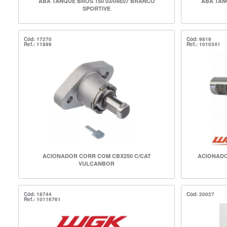
ABA TANQUE BROS 150 03/04E07 BRANCO
ABA TAN
SPORTIVE
Cód: 17270
Cód: 9819
Ref.: 11899
Ref.: 1010341
ACIONADOR CORR COM CBX250 C/CAT
ACIONADO
VULCANBOR
Cód: 18744
Cód: 20027
Ref.: 10116761