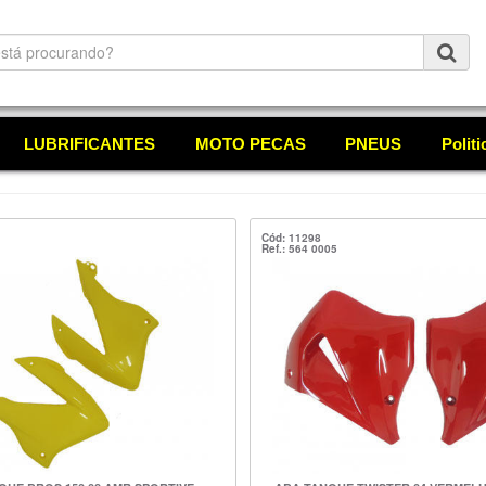
LUBRIFICANTES
MOTO PECAS
PNEUS
Polit
Cód: 11298
Ref.: 564 0005