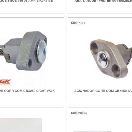
QUE BROS 150 08 AMR SPORTIVE
ABA TANQUE TWISTER 04 VERMEL
Cód: 7794
R CORR COM CBX250 C/CAT WGK
ACIONADOR CORR COM CBX250 S/
Cód: 20025