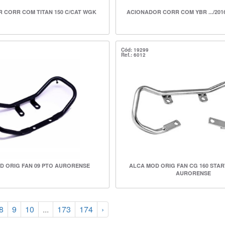
 CORR COM TITAN 150 C/CAT WGK
ACIONADOR CORR COM YBR .../201
Cód: 19299
Ref.: 6012
D ORIG FAN 09 PTO AURORENSE
ALCA MOD ORIG FAN CG 160 STAR
AURORENSE
8
9
10
...
173
174
›