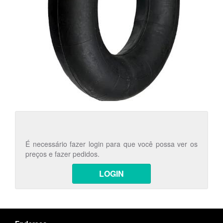
É necessário fazer login para que você possa ver os
preços e fazer pedidos.
LOGIN