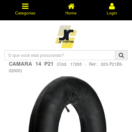
Categorias
Home
Login
O
que
CAMARA 14 P21
(Cód. 17265 - Ref.: 023-P21B3-
você
está
02000)
procurando?