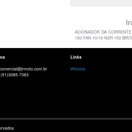
I
ACIONADOR DA CORRENTE 
150 FAN 10/15-NXR 150 BRO
tos
Links
 comercial@jrmoto.com.br
Website
 (51)3085-7383
ervados