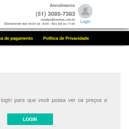
Atendimento
(51) 3085-7383
vendas@jrmotos.com.br
Login
Diariamente das 08:00 as 18:00 - Sex até as 17:00
ica de pagamento
Política de Privacidade
 login para que você possa ver os preços e
LOGIN