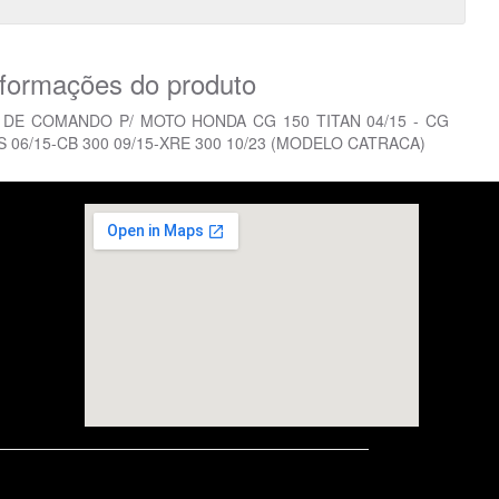
nformações do produto
DE COMANDO P/ MOTO HONDA CG 150 TITAN 04/15 - CG
S 06/15-CB 300 09/15-XRE 300 10/23 (MODELO CATRACA)
embedgooglemap.net