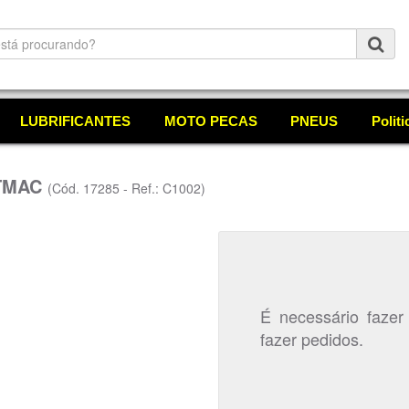
LUBRIFICANTES
MOTO PECAS
PNEUS
Polit
 TMAC
(Cód. 17285 - Ref.: C1002)
É necessário fazer
fazer pedidos.