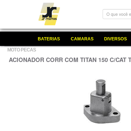
O
que
você
está
procurando?
BATERIAS
CAMARAS
DIVERSOS
MOTO PECAS
ACIONADOR CORR COM TITAN 150 C/CAT