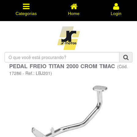
Categorias
Home
Login
O
que
PEDAL FREIO TITAN 2000 CROM TMAC
(Cód.
você
está
17286 - Ref.: LBJ201)
procurando?