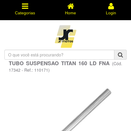
Categorias
Home
Login
O
que
TUBO SUSPENSAO TITAN 160 LD FNA
(Cód.
você
está
17342 - Ref.: 110171)
procurando?