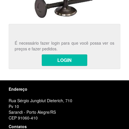
É necessário fazer login para que você possa ver os
preços e fazer pedidos.
LOGIN
Endereço
Rua Sérgio Jungblut Dieterich, 710
Pv 10
Sarandi - Porto Alegre/RS
CEP 91060-410
Contatos