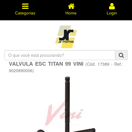
Categorias
Home
Login
O
que
VALVULA ESC TITAN 99 VINI
(Cód. 17389 - Ref.:
você
está
9020890006)
procurando?