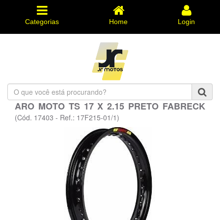
Categorias
Home
Login
O
que
ARO MOTO TS 17 X 2.15 PRETO FABRECK
você
está
(Cód. 17403 - Ref.: 17F215-01/1)
procurando?