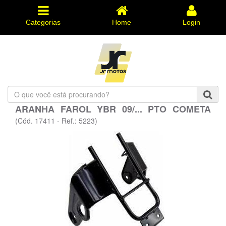
Categorias
Home
Login
O
que
ARANHA FAROL YBR 09/... PTO COMETA
você
está
(Cód. 17411 - Ref.: 5223)
procurando?