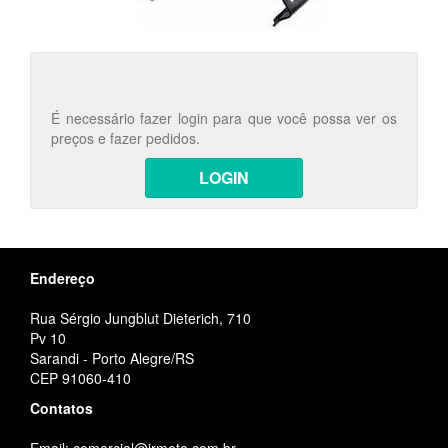
É necessário fazer login para que você possa ver os
preços e fazer pedidos.
LOGIN
Endereço
Rua Sérgio Jungblut Dieterich, 710
Pv 10
Sarandi - Porto Alegre/RS
CEP 91060-410
Contatos