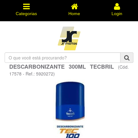
Categorias
Home
Login
O
que
DESCARBONIZANTE 300ML TECBRIL
(Cód.
você
está
17578 - Ref.: 5920272)
procurando?