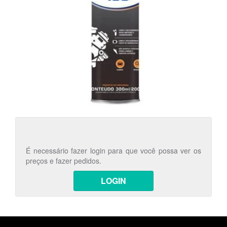
É necessário fazer login para que você possa ver os
preços e fazer pedidos.
LOGIN