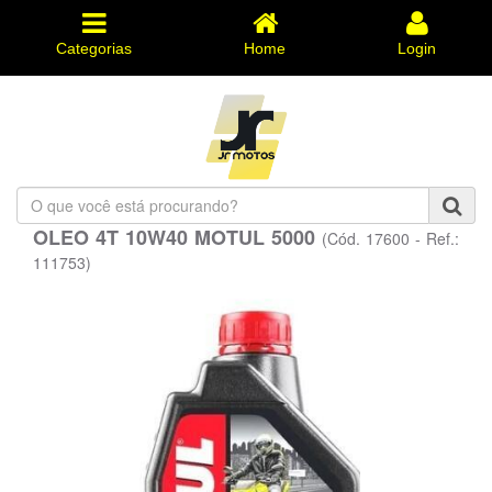
Categorias
Home
Login
O
que
OLEO 4T 10W40 MOTUL 5000
(Cód. 17600 - Ref.:
você
está
111753)
procurando?