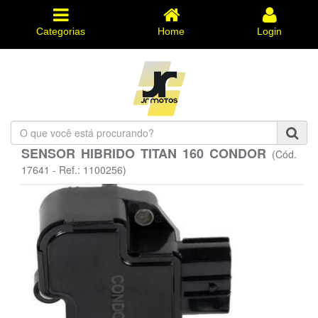
Categorias
Home
Login
O
que
SENSOR HIBRIDO TITAN 160 CONDOR
(Cód.
você
está
17641 - Ref.: 1100256)
procurando?