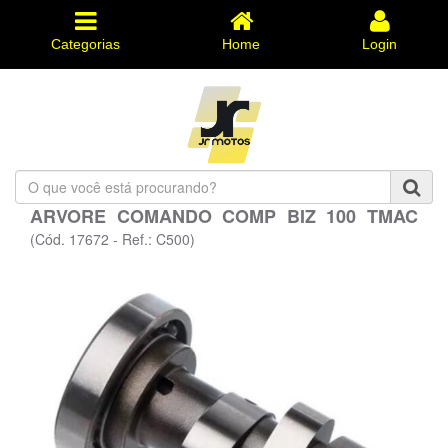
Categorias
Home
Login
O
que
ARVORE COMANDO COMP BIZ 100 TMAC
você
está
(Cód. 17672 - Ref.: C500)
procurando?