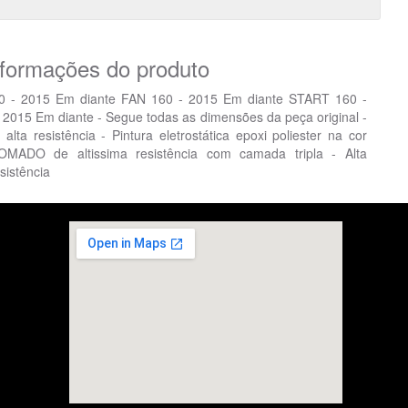
nformações do produto
 - 2015 Em diante FAN 160 - 2015 Em diante START 160 -
015 Em diante - Segue todas as dimensões da peça original -
ta resistência - Pintura eletrostática epoxi poliester na cor
DO de altissima resistência com camada tripla - Alta
sistência