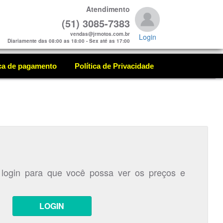
Atendimento
(51) 3085-7383
vendas@jrmotos.com.br
Login
Diariamente das 08:00 as 18:00 - Sex até as 17:00
ica de pagamento
Política de Privacidade
 login para que você possa ver os preços e
LOGIN