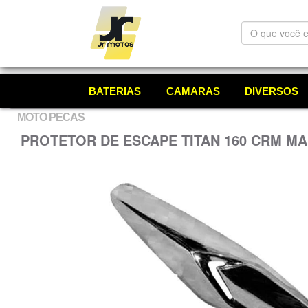
O
que
você
está
procurando?
BATERIAS
CAMARAS
DIVERSOS
MOTO PECAS
PROTETOR DE ESCAPE TITAN 160 CRM M