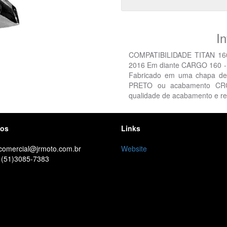
I
COMPATIBILIDADE TITAN 160
2016 Em diante CARGO 160 - 2
Fabricado em uma chapa de al
PRETO ou acabamento CROMA
qualidade de acabamento e re
tos
Links
 comercial@jrmoto.com.br
Website
 (51)3085-7383