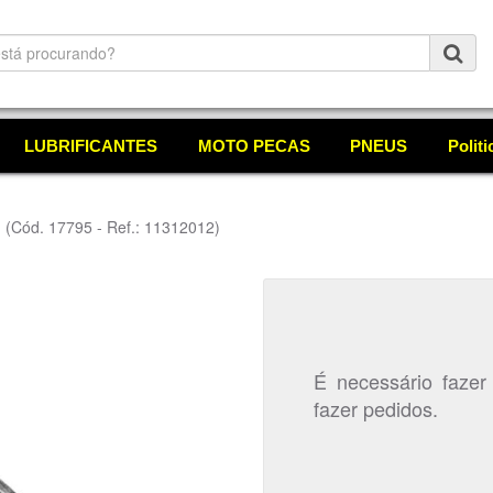
LUBRIFICANTES
MOTO PECAS
PNEUS
Polit
A
(Cód. 17795 - Ref.: 11312012)
É necessário fazer
fazer pedidos.