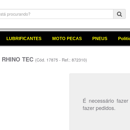
LUBRIFICANTES
MOTO PECAS
PNEUS
Polit
) RHINO TEC
(Cód. 17875 - Ref.: 872310)
É necessário fazer
fazer pedidos.