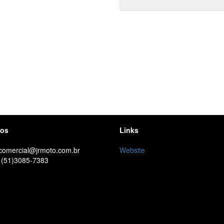
tos
Links
 comercial@jrmoto.com.br
Website
 (51)3085-7383