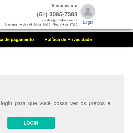
Atendimento
(51) 3085-7383
vendas@jrmotos.com.br
Login
Diariamente das 08:00 as 18:00 - Sex até as 17:00
ica de pagamento
Política de Privacidade
 login para que você possa ver os preços e
LOGIN