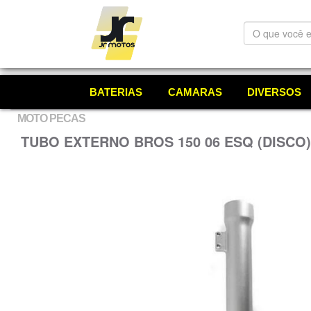
O
que
você
está
procurando?
BATERIAS
CAMARAS
DIVERSOS
MOTO PECAS
TUBO EXTERNO BROS 150 06 ESQ (DISCO