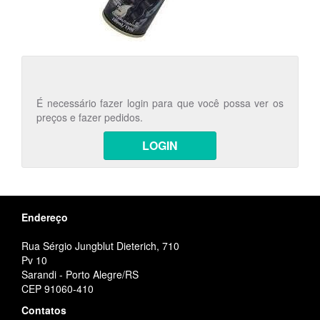
É necessário fazer login para que você possa ver os
preços e fazer pedidos.
LOGIN
Endereço
Rua Sérgio Jungblut Dieterich, 710
Pv 10
Sarandi - Porto Alegre/RS
CEP 91060-410
Contatos