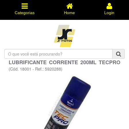
Categorias
Home
Login
O
que
LUBRIFICANTE CORRENTE 200ML TECPRO
você
está
(Cód. 18001 - Ref.: 5920288)
procurando?