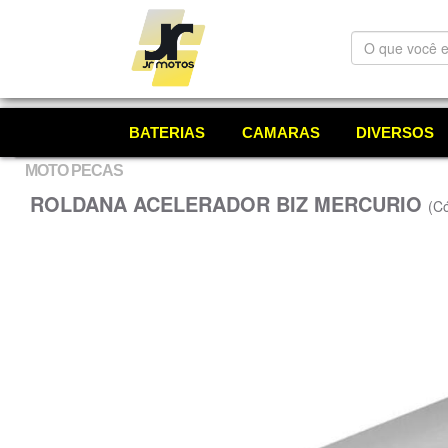
O
que
você
está
procurando?
BATERIAS
CAMARAS
DIVERSOS
MOTO PECAS
ROLDANA ACELERADOR BIZ MERCURIO
(Có