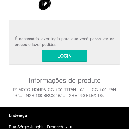
É necessário fazer login para que você possa ver os
preços e fazer pedidos.
LOGIN
Informações do produto
P/ MOTO HONDA CG 160 TITAN 16/... - CG 160 FAN
16/... - NXR 160 BROS 16/... - XRE 190 FLEX 16/...
Endereço
Rua Sérgio Jungblut Dieterich, 710