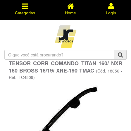
Categorias
Home
Login
O
que
TENSOR CORR COMANDO TITAN 160/ NXR
você
160 BROSS 16/19/ XRE-190 TMAC
está
(Cód. 18056 -
procurando?
Ref.: TC4509)