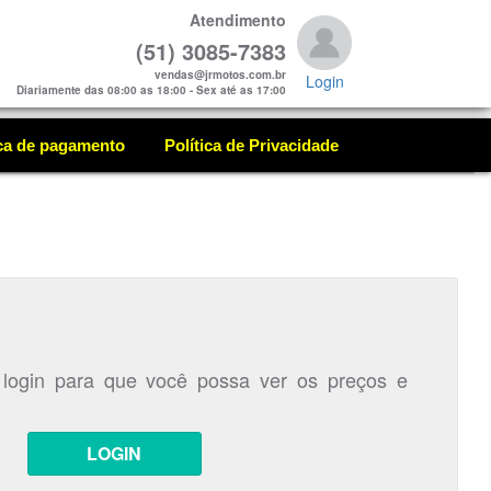
Atendimento
(51) 3085-7383
vendas@jrmotos.com.br
Login
Diariamente das 08:00 as 18:00 - Sex até as 17:00
ica de pagamento
Política de Privacidade
 login para que você possa ver os preços e
LOGIN