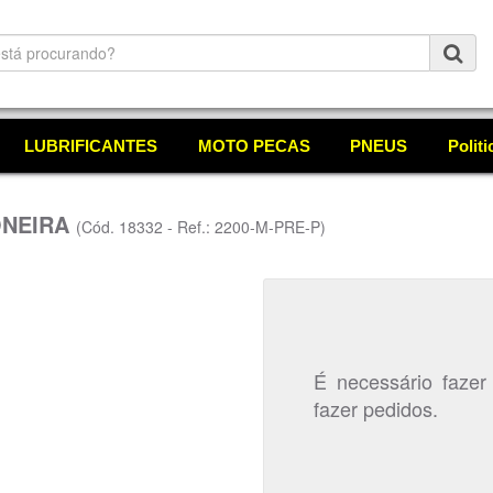
LUBRIFICANTES
MOTO PECAS
PNEUS
Polit
ONEIRA
(Cód. 18332 - Ref.: 2200-M-PRE-P)
É necessário fazer
fazer pedidos.