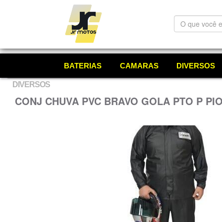
O
que
você
está
procurando?
BATERIAS
CAMARAS
DIVERSOS
DIVERSOS
CONJ CHUVA PVC BRAVO GOLA PTO P PI