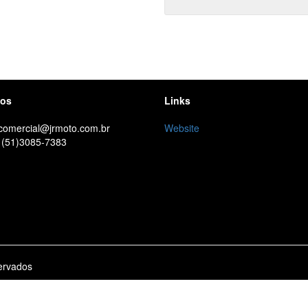
tos
Links
 comercial@jrmoto.com.br
Website
 (51)3085-7383
ervados