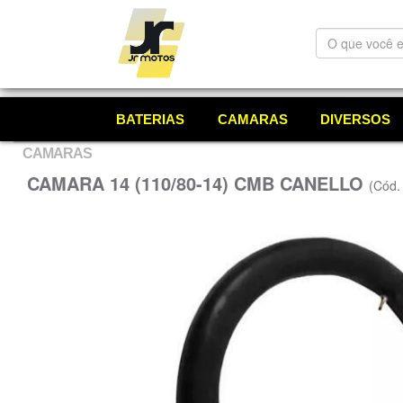
O
que
você
está
procurando?
BATERIAS
CAMARAS
DIVERSOS
CAMARAS
CAMARA 14 (110/80-14) CMB CANELLO
(Cód.