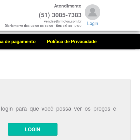
Atendimento
(51) 3085-7383
vendas@jrmotos.com.br
Login
Diariamente das 08:00 as 18:00 - Sex até as 17:00
ica de pagamento
Política de Privacidade
 login para que você possa ver os preços e
LOGIN