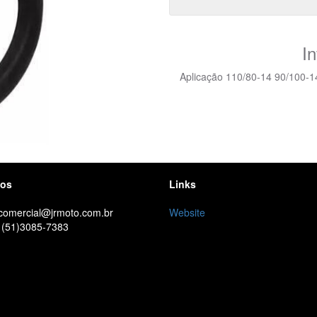
I
Aplicação 110/80-14 90/100-1
tos
Links
 comercial@jrmoto.com.br
Website
 (51)3085-7383