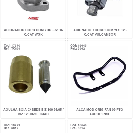
ACIONADOR CORR COM YBR .../2016
ACIONADOR CORR COM YES 125
C/CAT WGK
C/CAT VULCANBOR
Cód: 17670
Cód: 16645
Ref.: TC801
Ref.: 5962
AGULHA BOIA C/ SEDE BIZ 100 98/05 /
ALCA MOD ORIG FAN 09 PTO
BIZ 125 06/10 TMAC
AURORENSE
Cód: 19299
Cód: 16646
Ref.: 6012
Ref.: 6014