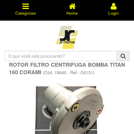
Categorias
Home
Login
O
que
ROTOR FILTRO CENTRIFUGA BOMBA TITAN
você
160 CORAMI
está
(Cód. 18640 - Ref.: C6131)
procurando?