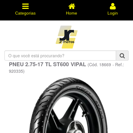
Categorias
Home
Login
O
que
PNEU 2.75-17 TL ST600 VIPAL
(Cód. 18669 - Ref.:
você
está
920335)
procurando?