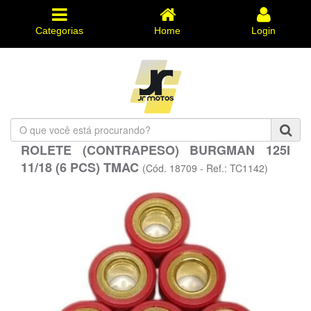
Categorias
Home
Login
O
que
ROLETE (CONTRAPESO) BURGMAN 125I
você
11/18 (6 PCS) TMAC
está
(Cód. 18709 - Ref.: TC1142)
procurando?