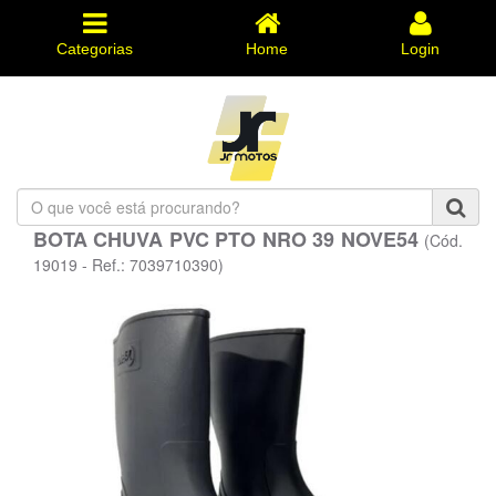
Categorias
Home
Login
O
que
BOTA CHUVA PVC PTO NRO 39 NOVE54
(Cód.
você
está
19019 - Ref.: 7039710390)
procurando?