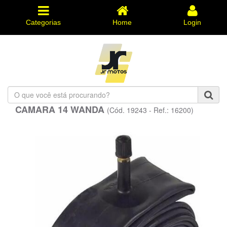
Categorias
Home
Login
O
que
CAMARA 14 WANDA
(Cód. 19243 - Ref.: 16200)
você
está
procurando?