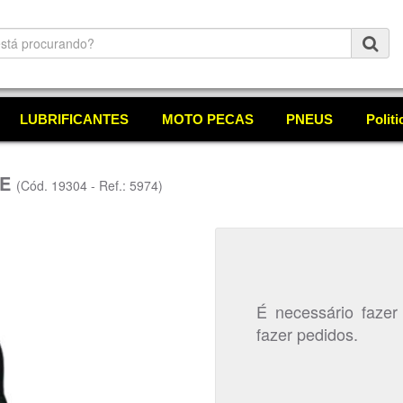
LUBRIFICANTES
MOTO PECAS
PNEUS
Polit
SE
(Cód. 19304 - Ref.: 5974)
É necessário fazer
fazer pedidos.