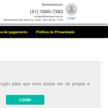
Atendimento
(51) 3085-7383
vendas@jrmotos.com.br
Login
Diariamente das 08:00 as 18:00 - Sex até as 17:00
ica de pagamento
Política de Privacidade
 login para que você possa ver os preços e
LOGIN