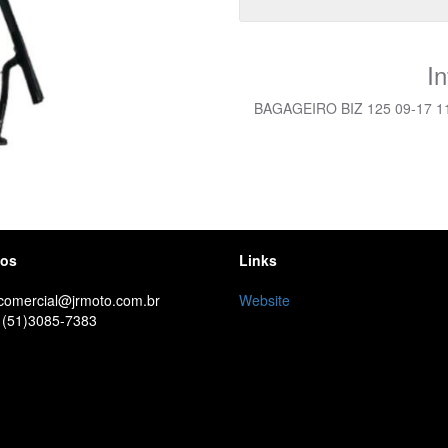
I
BAGAGEIRO BIZ 125 09-17 1
tos
Links
 comercial@jrmoto.com.br
Website
 (51)3085-7383