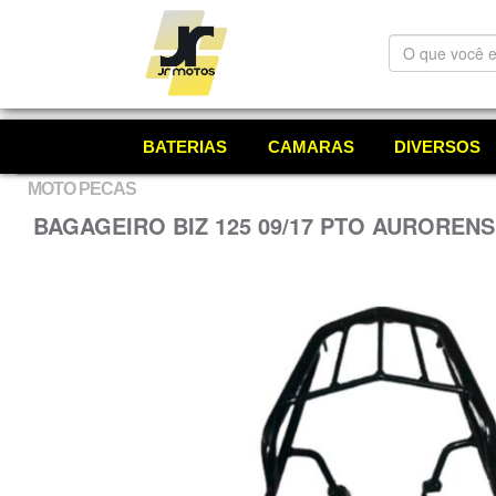
O
que
você
está
procurando?
BATERIAS
CAMARAS
DIVERSOS
MOTO PECAS
BAGAGEIRO BIZ 125 09/17 PTO AUROREN