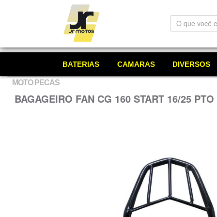
O
que
você
está
procurando?
BATERIAS
CAMARAS
DIVERSOS
MOTO PECAS
BAGAGEIRO FAN CG 160 START 16/25 PT