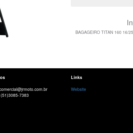
I
BAGAGEIRO TITAN 160 16/2
tos
Links
 comercial@jrmoto.com.br
Website
 (51)3085-7383