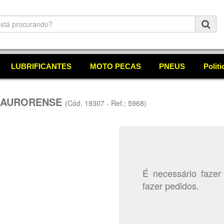
LUBRIFICANTES
MOTO PECAS
PNEUS
Polit
O AURORENSE
(Cód. 19307 - Ref.: 5968)
É necessário fazer
fazer pedidos.