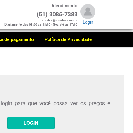
Atendimento
(51) 3085-7383
vendas@jrmotos.com.br
Login
Diariamente das 08:00 as 18:00 - Sex até as 17:00
ica de pagamento
Política de Privacidade
 login para que você possa ver os preços e
LOGIN