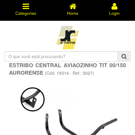
Categorias
Home
Login
O
que
ESTRIBO CENTRAL AVIAOZINHO TIT 00/150
você
AURORENSE
está
(Cód. 19314 - Ref.: 5627)
procurando?