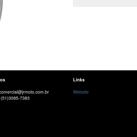
tos
Links
 comercial@jrmoto.com.br
Website
 (51)3085-7383