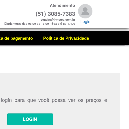
Atendimento
(51) 3085-7383
vendas@jrmotos.com.br
Login
Diariamente das 08:00 as 18:00 - Sex até as 17:00
ica de pagamento
Política de Privacidade
 login para que você possa ver os preços e
LOGIN