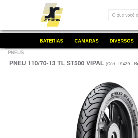
O
que
você
está
procurando?
BATERIAS
CAMARAS
DIVERSOS
PNEUS
PNEU 110/70-13 TL ST500 VIPAL
(Cód. 19439 - R