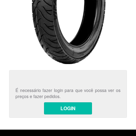
É necessário fazer login para que você possa ver os
preços e fazer pedidos.
LOGIN