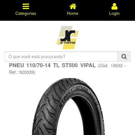
Categorias
Home
Login
O
que
PNEU 110/70-14 TL ST500 VIPAL
(Cód. 19632 -
você
está
Ref.: 920039)
procurando?