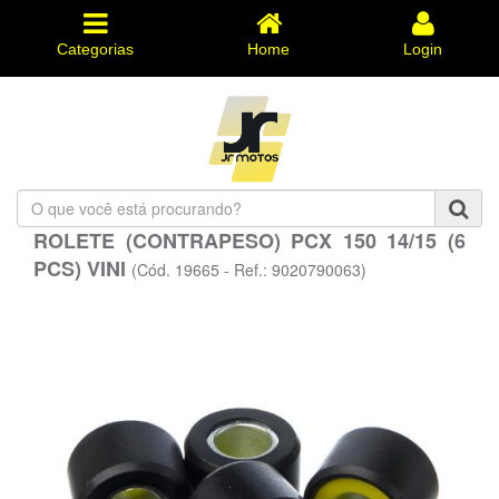
Categorias
Home
Login
O
que
ROLETE (CONTRAPESO) PCX 150 14/15 (6
você
PCS) VINI
está
(Cód. 19665 - Ref.: 9020790063)
procurando?