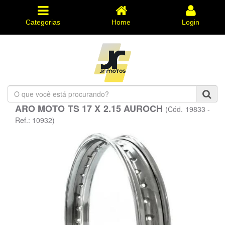
Categorias
Home
Login
O
que
ARO MOTO TS 17 X 2.15 AUROCH
(Cód. 19833 -
você
está
Ref.: 10932)
procurando?