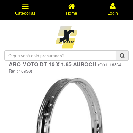
Categorias
Home
Login
O
que
ARO MOTO DT 19 X 1.85 AUROCH
(Cód. 19834 -
você
está
Ref.: 10936)
procurando?