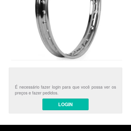
É necessário fazer login para que você possa ver os
preços e fazer pedidos.
LOGIN