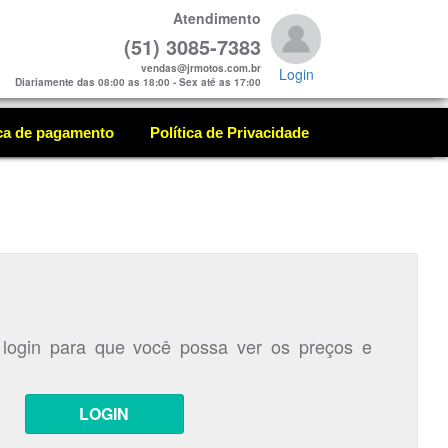
Atendimento
(51) 3085-7383
vendas@jrmotos.com.br
Login
Diariamente das 08:00 as 18:00 - Sex até as 17:00
ica de pagamento
Política de Privacidade
 login para que você possa ver os preços e
LOGIN