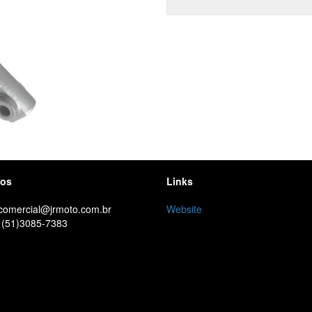
tos
Links
 comercial@jrmoto.com.br
Website
 (51)3085-7383