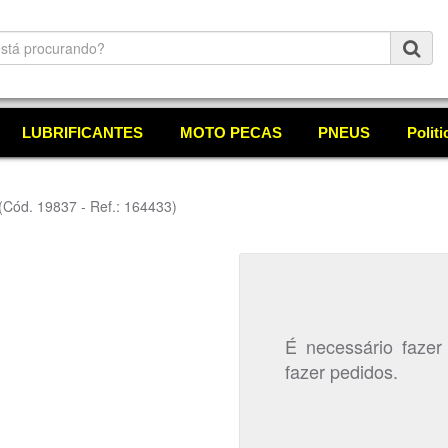
LUBRIFICANTES
MOTO PECAS
PNEUS
Polit
(Cód. 19837 - Ref.: 164433)
É necessário fazer
fazer pedidos.