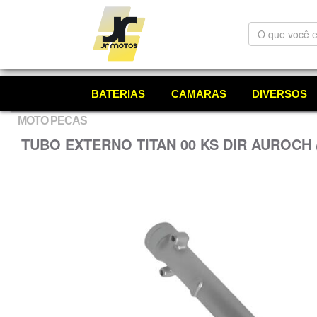
O
que
você
está
procurando?
BATERIAS
CAMARAS
DIVERSOS
MOTO PECAS
TUBO EXTERNO TITAN 00 KS DIR AUROCH