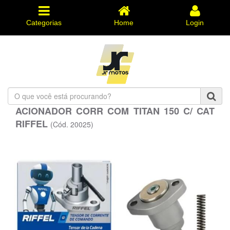
Categorias
Home
Login
O
que
ACIONADOR CORR COM TITAN 150 C/ CAT
você
RIFFEL
está
(Cód. 20025)
procurando?