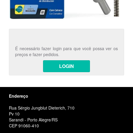
É necessário fazer login para que você possa ver os
preços e fazer pedidos.
LOGIN
Endereço
Rua Sérgio Jungblut Dieterich, 710
Pv 10
Sarandi - Porto Alegre/RS
CEP 91060-410