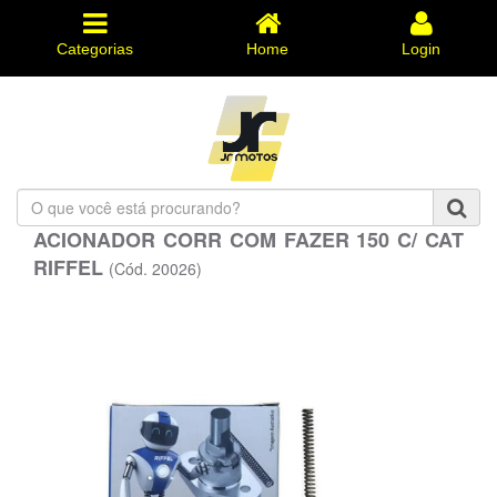
Categorias
Home
Login
O
que
ACIONADOR CORR COM FAZER 150 C/ CAT
você
RIFFEL
está
(Cód. 20026)
procurando?