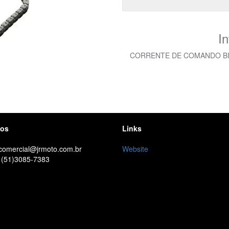
I
CORRENTE DE COMANDO BIZ 1
tos
Links
 comercial@jrmoto.com.br
Website
 (51)3085-7383