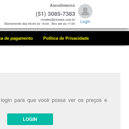
Atendimento
(51) 3085-7383
vendas@jrmotos.com.br
Login
Diariamente das 08:00 as 18:00 - Sex até as 17:00
ica de pagamento
Política de Privacidade
 login para que você possa ver os preços e
LOGIN