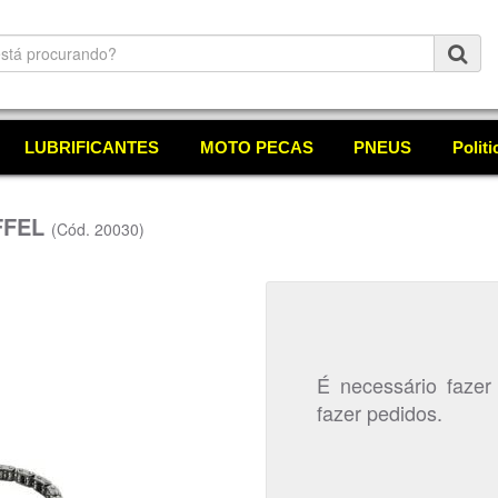
LUBRIFICANTES
MOTO PECAS
PNEUS
Polit
FFEL
(Cód. 20030)
É necessário fazer
fazer pedidos.