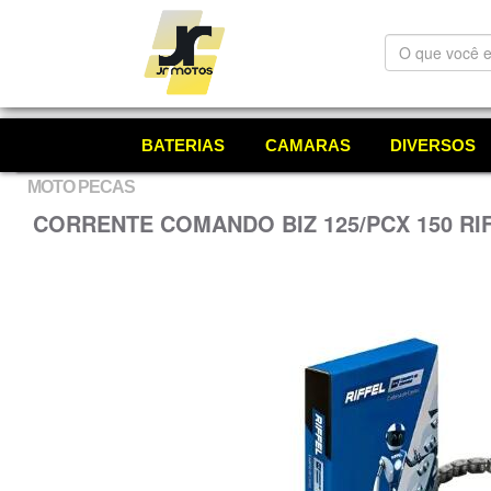
O
que
você
está
procurando?
BATERIAS
CAMARAS
DIVERSOS
MOTO PECAS
CORRENTE COMANDO BIZ 125/PCX 150 RI