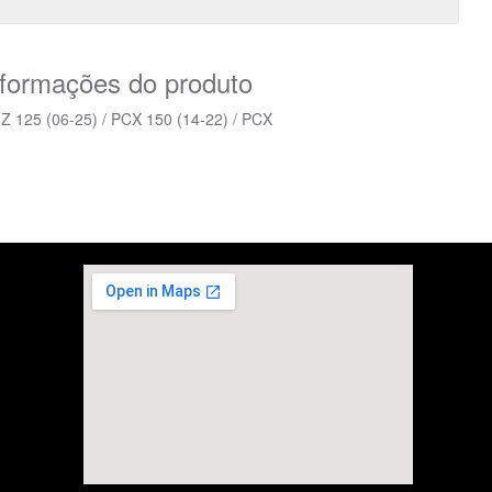
nformações do produto
25 (06-25) / PCX 150 (14-22) / PCX