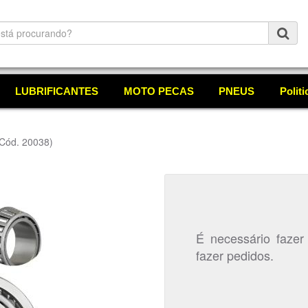
LUBRIFICANTES
MOTO PECAS
PNEUS
Polit
Cód. 20038)
É necessário fazer
fazer pedidos.