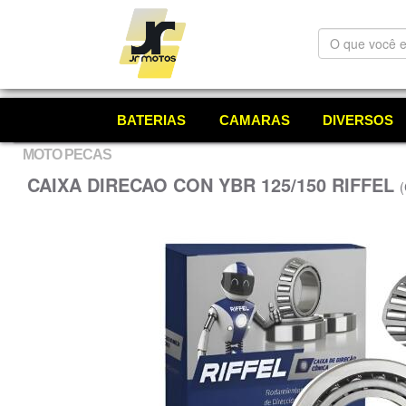
O
que
você
está
procurando?
BATERIAS
CAMARAS
DIVERSOS
MOTO PECAS
CAIXA DIRECAO CON YBR 125/150 RIFFEL
(