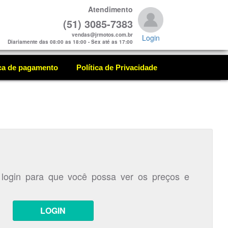
Atendimento
(51) 3085-7383
vendas@jrmotos.com.br
Login
Diariamente das 08:00 as 18:00 - Sex até as 17:00
ica de pagamento
Política de Privacidade
 login para que você possa ver os preços e
LOGIN