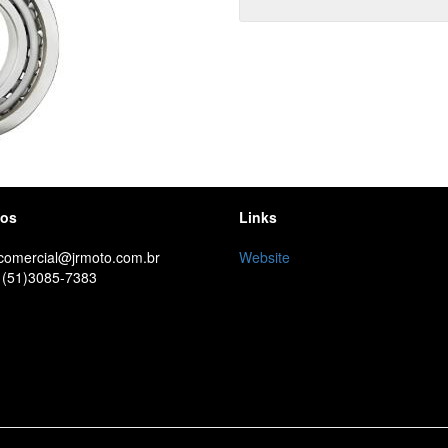
tos
Links
 comercial@jrmoto.com.br
Website
 (51)3085-7383