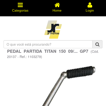
Categorias
Home
Login
O
que
PEDAL PARTIDA TITAN 150 09/... GP7
(Cód.
você
está
20137 - Ref.: 1103279)
procurando?