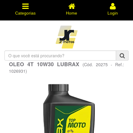
Categorias
Home
Login
O
que
OLEO 4T 10W30 LUBRAX
(Cód. 20275 - Ref.:
você
está
1026931)
procurando?