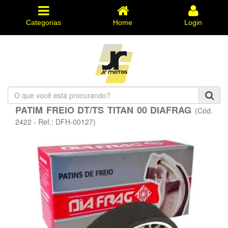
Categorias
Home
Login
O
que
PATIM FREIO DT/TS TITAN 00 DIAFRAG
(Cód.
você
está
2422 - Ref.: DFH-00127)
procurando?