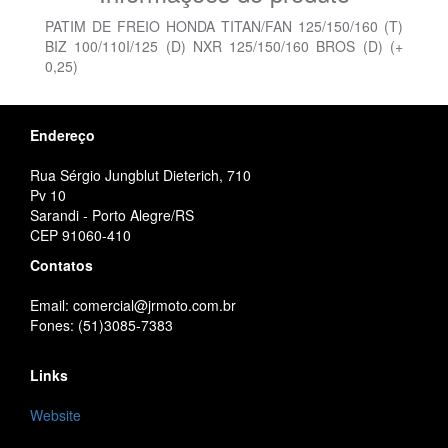
PATIM DE FREIO HONDA TITAN/FAN 125/150/160 (T)
BIZ 100/110I/125 (D) NXR 125/150/160 BROS (D) (+
0,25)
Endereço
Rua Sérgio Jungblut Dieterich, 710
Pv 10
Sarandi - Porto Alegre/RS
CEP 91060-410
Contatos
Email: comercial@jrmoto.com.br
Fones: (51)3085-7383
Links
Website