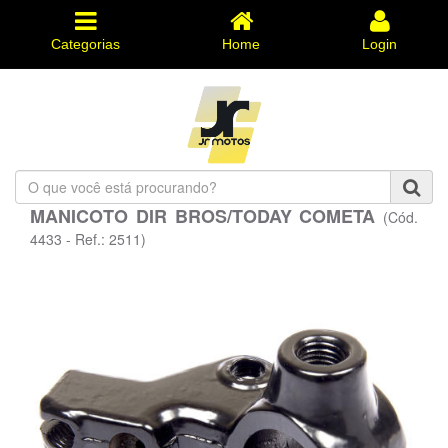
Categorias
Home
Login
O
que
MANICOTO DIR BROS/TODAY COMETA
(Cód.
você
está
4433 - Ref.: 2511)
procurando?