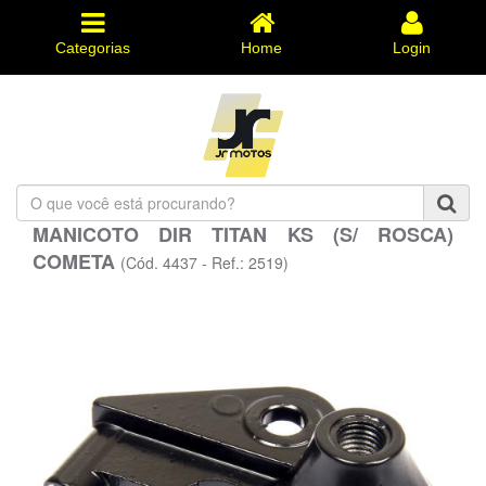
Categorias
Home
Login
O
que
MANICOTO DIR TITAN KS (S/ ROSCA)
você
COMETA
está
(Cód. 4437 - Ref.: 2519)
procurando?