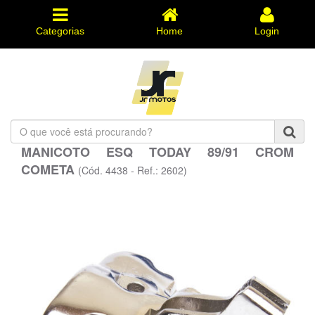
Categorias
Home
Login
O
que
MANICOTO ESQ TODAY 89/91 CROM
você
COMETA
está
(Cód. 4438 - Ref.: 2602)
procurando?