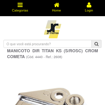
Categorias
Home
Login
O
que
MANICOTO DIR TITAN KS (S/ROSC) CROM
você
COMETA
está
(Cód. 4440 - Ref.: 2608)
procurando?