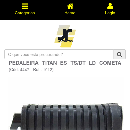
Categorias
Home
Login
O
que
PEDALEIRA TITAN ES TS/DT LD COMETA
você
está
(Cód. 4447 - Ref.: 1012)
procurando?